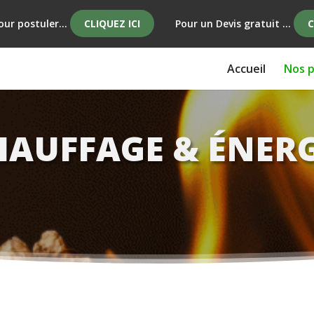
our postuler...
CLIQUEZ ICI
Pour un Devis gratuit ...
C
Accueil
Nos p
HAUFFAGE & ÉNERG