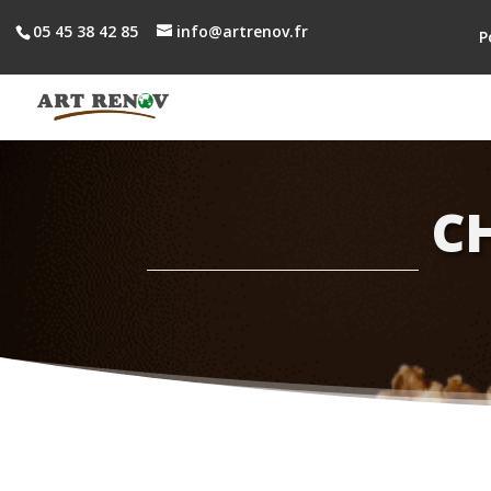
05 45 38 42 85
info@artrenov.fr
P
C