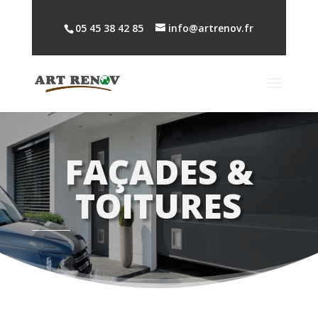
05 45 38 42 85
info@artrenov.fr
FAÇADES &
TOITURES