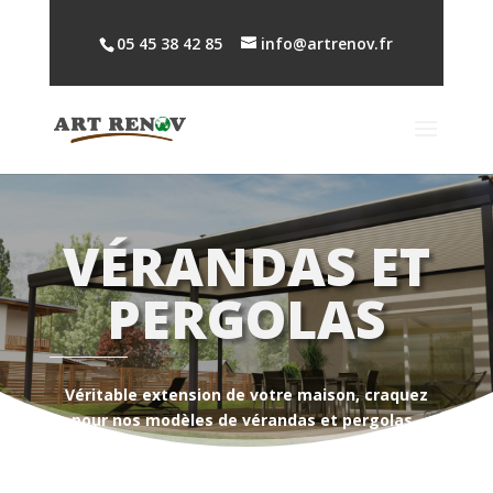
05 45 38 42 85
info@artrenov.fr
VÉRANDAS ET
PERGOLAS
Véritable extension de votre maison, craquez
pour nos modèles de vérandas et pergolas.
Et améliorez votre confort grâce à toute notre
gammes de stores, intérieurs et extérieurs.